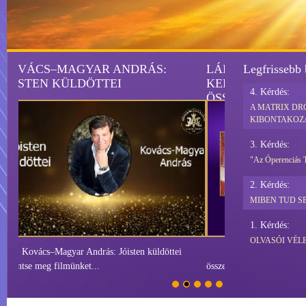
LÁBSZÁRFEKÉLY – 7 ÉVEN
Legfrissebb
KERESZTÜL AKKUMULÁTOR
4. Kérdés:
ÖSSZESZERELŐ MŰHELYBEN
A MATRIX DRO
DOLGOZOTT
KIBONTAKOZ
3. Kérdés:
"Az Óperenciás Te
2. Kérdés:
MIBEN TUD S
1. Kérdés:
OLVASÓI VÉL
Lábszárfekély – 7 éven keresztül akkumulátor
összeszerelő műhelyben do...