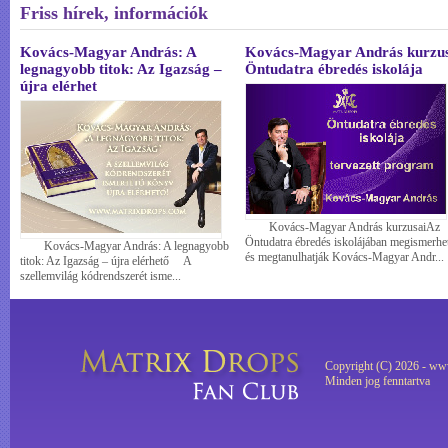
Friss hírek, információk
Kovács-Magyar András: A
Kovács-Magyar András kurzus
legnagyobb titok: Az Igazság –
Öntudatra ébredés iskolája
újra elérhet
Kovács-Magyar András kurzusaiAz
Öntudatra ébredés iskolájában megismerhe
Kovács-Magyar András: A legnagyobb
és megtanulhatják Kovács-Magyar Andr...
titok: Az Igazság – újra elérhető A
szellemvilág kódrendszerét isme...
Copyright (C) 2026 - ww
Minden jog fenntartva