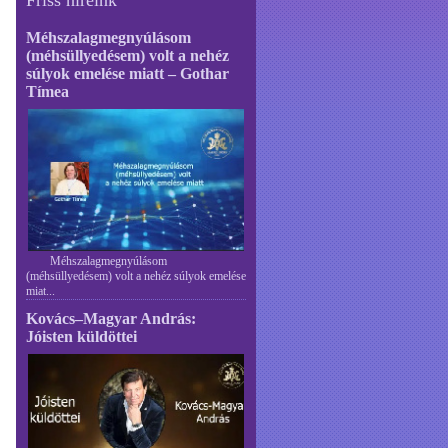
Méhszalagmegnyúlásom
(méhsüllyedésem) volt a nehéz
súlyok emelése miatt – Gothar
Tímea
Méhszalagmegnyúlásom
(méhsüllyedésem) volt a nehéz súlyok emelése
miat...
Kovács–Magyar András:
Jóisten küldöttei