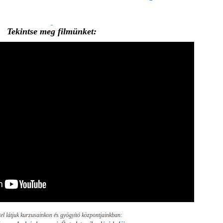
Tekintse meg filmünket:
tel látjuk kurzusainkon és gyógyító központjainkban: