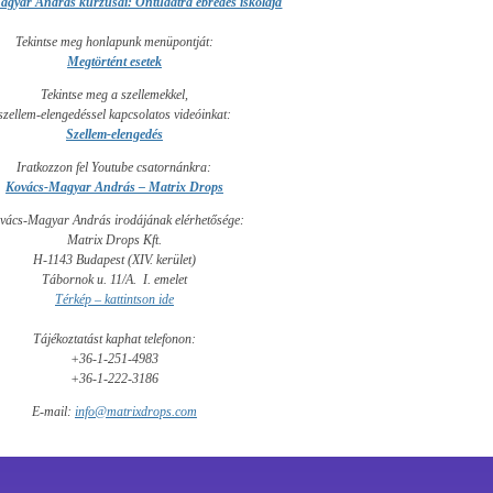
gyar András kurzusai: Öntudatra ébredés iskolája
Tekintse meg honlapunk menüpontját:
Megtörtént esetek
Tekintse meg a szellemekkel,
szellem-elengedéssel kapcsolatos videóinkat:
Szellem-elengedés
Iratkozzon fel Youtube csatornánkra:
Kovács-Magyar András – Matrix Drops
vács-Magyar András irodájának elérhetősége:
Matrix Drops Kft.
H-1143 Budapest (XIV. kerület)
Tábornok u. 11/A. I. emelet
Térkép – kattintson ide
Tájékoztatást kaphat telefonon:
+36-1-251-4983
+36-1-222-3186
E-mail:
info@matrixdrops.com