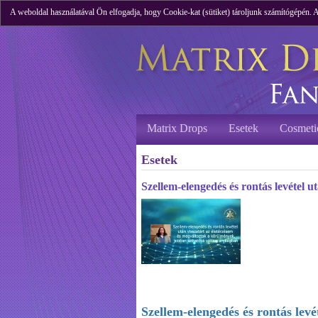
A weboldal használatával Ön elfogadja, hogy Cookie-kat (sütiket) tároljunk számítógépén.
Matrix Drops
Esetek
Cosmeti
Esetek
Szellem-elengedés és rontás levétel 
Szellem-elengedés és rontás levé