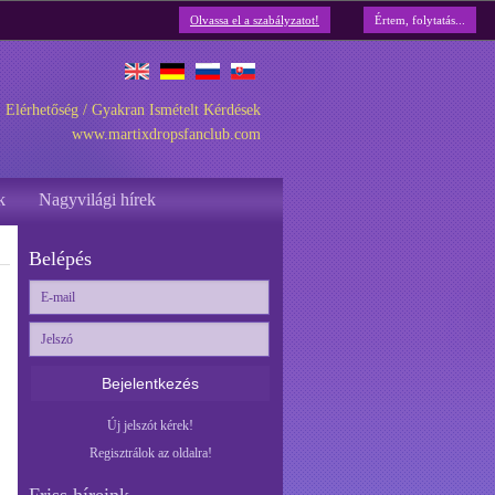
Olvassa el a szabályzatot!
Értem, folytatás...
Elérhetőség
/
Gyakran Ismételt Kérdések
www.martixdropsfanclub.com
k
Nagyvilági hírek
Belépés
Bejelentkezés
Új jelszót kérek!
Regisztrálok az oldalra!
Friss híreink