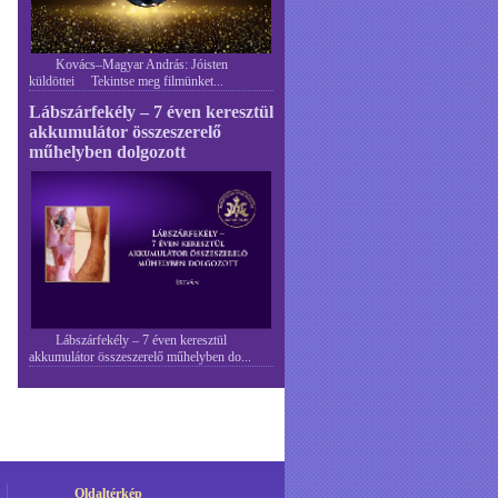
Kovács–Magyar András: Jóisten
küldöttei Tekintse meg filmünket...
Lábszárfekély – 7 éven keresztül
akkumulátor összeszerelő
műhelyben dolgozott
Lábszárfekély – 7 éven keresztül
akkumulátor összeszerelő műhelyben do...
Oldaltérkép