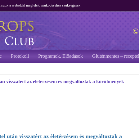
 A sütik a weboldal megfelelő működéséhez szükségesek!
c
Protokoll
Programok, Előadások
Gluténmentes – recepte
után visszatért az életérzésem és megváltoztak a körülmények
tel után visszatért az életérzésem és megváltoztak a