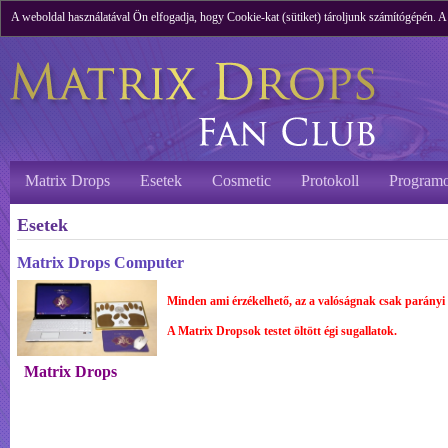
A weboldal használatával Ön elfogadja, hogy Cookie-kat (sütiket) tároljunk számítógépén. 
Matrix Drops
Esetek
Cosmetic
Protokoll
Programo
Esetek
Matrix Drops Computer
Minden ami érzékelhető, az a valóságnak csak parányi 
A Matrix Dropsok testet öltött égi sugallatok.
Matrix Drops