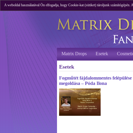
A weboldal használatával Ön elfogadja, hogy Cookie-kat (sütiket) tároljunk számítógépén.
Matrix Drops
Esetek
Cosmeti
Esetek
Fogműtét fájdalommentes felépülés
megoldása – Póda Ilona