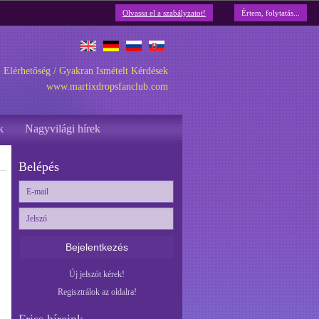
Olvassa el a szabályzatot!
Értem, folytatás...
Elérhetőség
/
Gyakran Ismételt Kérdések
www.martixdropsfanclub.com
k
Nagyvilági hírek
Belépés
Bejelentkezés
Új jelszót kérek!
Regisztrálok az oldalra!
Friss híreink