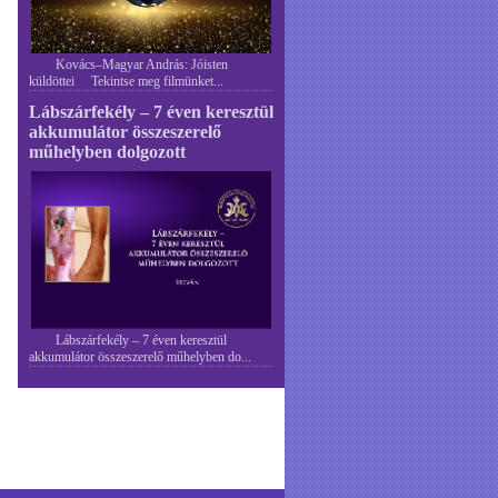
Kovács–Magyar András: Jóisten
küldöttei Tekintse meg filmünket...
Lábszárfekély – 7 éven keresztül
akkumulátor összeszerelő
műhelyben dolgozott
Lábszárfekély – 7 éven keresztül
akkumulátor összeszerelő műhelyben do...