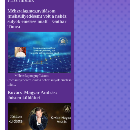
Méhszalagmegnyúlásom
(méhsüllyedésem) volt a nehéz
súlyok emelése miatt – Gothar
Tímea
Méhszalagmegnyúlásom
(méhsüllyedésem) volt a nehéz súlyok emelése
miat...
Kovács–Magyar András:
Jóisten küldöttei