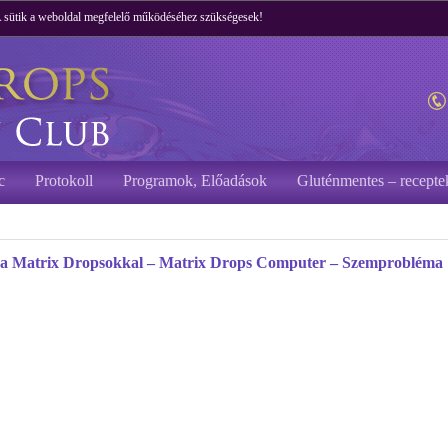
 A sütik a weboldal megfelelő működéséhez szükségesek!
c
Protokoll
Programok, Előadások
Gluténmentes – recepte
e a Matrix Dropsokkal – Matrix Drops Computer – Szemprobléma