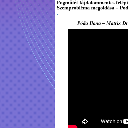
Fogműtét fájdalommentes felép
Szemprobléma megoldása – Pód
Póda Ilona – Matrix Dr