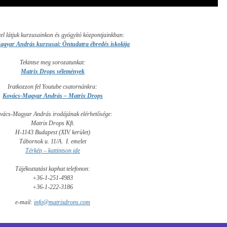
tel látjuk kurzusainkon és gyógyító központjainkban:
gyar András kurzusai: Öntudatra ébredés iskolája
Tekintse meg sorozatunkat:
Matrix Drops vélemények
Iratkozzon fel Youtube csatornánkra:
Kovács-Magyar András – Matrix Drops
vács-Magyar András irodájának elérhetősége:
Matrix Drops Kft.
H-1143 Budapest (XIV. kerület)
Tábornok u. 11/A. I. emelet
Térkép – kattintson ide
Tájékoztatást kaphat telefonon:
+36-1-251-4983
+36-1-222-3186
e-mail:
info@matrixdrops.com